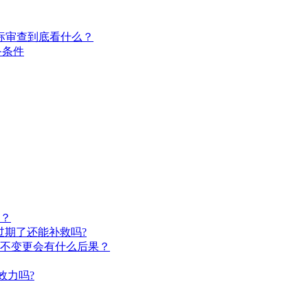
商标审查到底看什么？
备条件
？
过期了还能补救吗?
不变更会有什么后果？
效力吗?