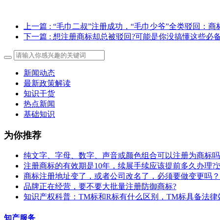
上一篇
: “毛巾二叔”注册成功，“毛巾少爷”全类驳回：
下一篇
: 想注册商标却总被驳回?可能是你没搞懂这些必
新闻动态
最新政策解读
知识干货
热点新闻
基础知识
为你推荐
纯文字、字母、数字、声音或颜色组合可以注册为商标吗
注册商标的有效期是10年，续展手续应该提前多久办理?
商标注册地址变了，或者公司改名了，必须要做变更吗？
​品牌正在经营，要不要大批量注册防御商标?
知识产权科普：TM标和R标有什么区别，TM标具备法律
知产服务