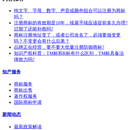
纯文字、字母、数字、声音或颜色组合可以注册为商标
吗？
注册商标的有效期是10年，续展手续应该提前多久办理?
过期了还能补救吗?
商标注册地址变了，或者公司改名了，必须要做变更
吗？不变更会有什么后果？
​品牌正在经营，要不要大批量注册防御商标?
知识产权科普：TM标和R标有什么区别，TM标具备法
律效力吗?
知产服务
商标服务
商标出售
著作权服务
国际商标申请
新闻动态
最新政策解读