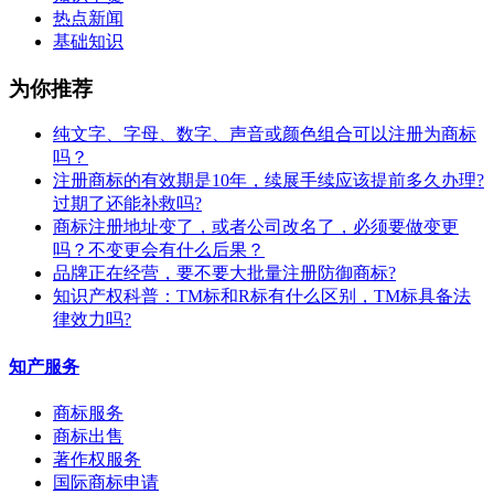
热点新闻
基础知识
为你推荐
纯文字、字母、数字、声音或颜色组合可以注册为商标
吗？
注册商标的有效期是10年，续展手续应该提前多久办理?
过期了还能补救吗?
商标注册地址变了，或者公司改名了，必须要做变更
吗？不变更会有什么后果？
​品牌正在经营，要不要大批量注册防御商标?
知识产权科普：TM标和R标有什么区别，TM标具备法
律效力吗?
知产服务
商标服务
商标出售
著作权服务
国际商标申请