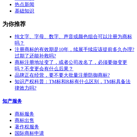
热点新闻
基础知识
为你推荐
纯文字、字母、数字、声音或颜色组合可以注册为商标
吗？
注册商标的有效期是10年，续展手续应该提前多久办理?
过期了还能补救吗?
商标注册地址变了，或者公司改名了，必须要做变更
吗？不变更会有什么后果？
​品牌正在经营，要不要大批量注册防御商标?
知识产权科普：TM标和R标有什么区别，TM标具备法
律效力吗?
知产服务
商标服务
商标出售
著作权服务
国际商标申请