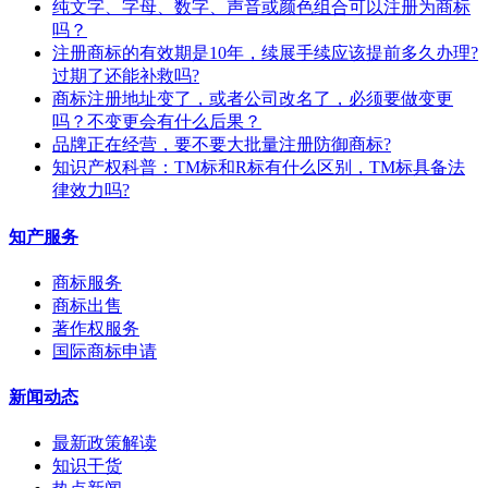
纯文字、字母、数字、声音或颜色组合可以注册为商标
吗？
注册商标的有效期是10年，续展手续应该提前多久办理?
过期了还能补救吗?
商标注册地址变了，或者公司改名了，必须要做变更
吗？不变更会有什么后果？
​品牌正在经营，要不要大批量注册防御商标?
知识产权科普：TM标和R标有什么区别，TM标具备法
律效力吗?
知产服务
商标服务
商标出售
著作权服务
国际商标申请
新闻动态
最新政策解读
知识干货