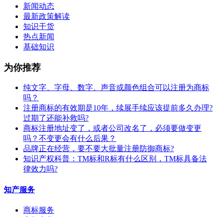
新闻动态
最新政策解读
知识干货
热点新闻
基础知识
为你推荐
纯文字、字母、数字、声音或颜色组合可以注册为商标
吗？
注册商标的有效期是10年，续展手续应该提前多久办理?
过期了还能补救吗?
商标注册地址变了，或者公司改名了，必须要做变更
吗？不变更会有什么后果？
​品牌正在经营，要不要大批量注册防御商标?
知识产权科普：TM标和R标有什么区别，TM标具备法
律效力吗?
知产服务
商标服务