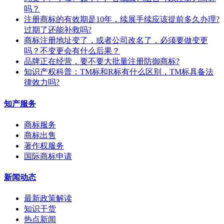
吗？
注册商标的有效期是10年，续展手续应该提前多久办理?
过期了还能补救吗?
商标注册地址变了，或者公司改名了，必须要做变更
吗？不变更会有什么后果？
​品牌正在经营，要不要大批量注册防御商标?
知识产权科普：TM标和R标有什么区别，TM标具备法
律效力吗?
知产服务
商标服务
商标出售
著作权服务
国际商标申请
新闻动态
最新政策解读
知识干货
热点新闻