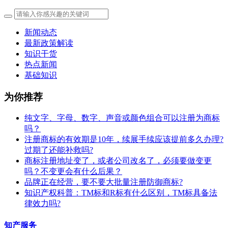
新闻动态
最新政策解读
知识干货
热点新闻
基础知识
为你推荐
纯文字、字母、数字、声音或颜色组合可以注册为商标
吗？
注册商标的有效期是10年，续展手续应该提前多久办理?
过期了还能补救吗?
商标注册地址变了，或者公司改名了，必须要做变更
吗？不变更会有什么后果？
​品牌正在经营，要不要大批量注册防御商标?
知识产权科普：TM标和R标有什么区别，TM标具备法
律效力吗?
知产服务