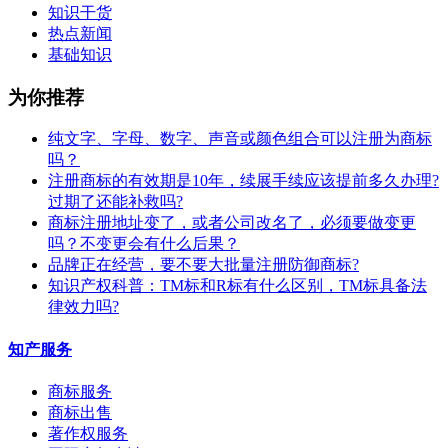
知识干货
热点新闻
基础知识
为你推荐
纯文字、字母、数字、声音或颜色组合可以注册为商标
吗？
注册商标的有效期是10年，续展手续应该提前多久办理?
过期了还能补救吗?
商标注册地址变了，或者公司改名了，必须要做变更
吗？不变更会有什么后果？
​品牌正在经营，要不要大批量注册防御商标?
知识产权科普：TM标和R标有什么区别，TM标具备法
律效力吗?
知产服务
商标服务
商标出售
著作权服务