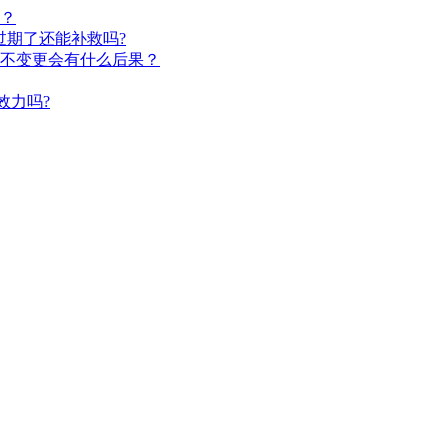
？
过期了还能补救吗?
不变更会有什么后果？
效力吗?