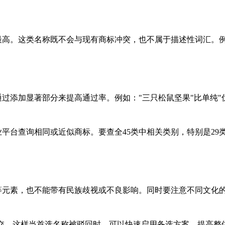
最高。这类名称既不会与现有商标冲突，也不属于描述性词汇。例
过添加显著部分来提高通过率。例如："三只松鼠坚果"比单纯"
台查询相同或近似商标。要查全45类中相关类别，特别是29类(肉
徽等元素，也不能带有民族歧视或不良影响。同时要注意不同文化
序提交。这样当首选名称被驳回时，可以快速启用备选方案，提高