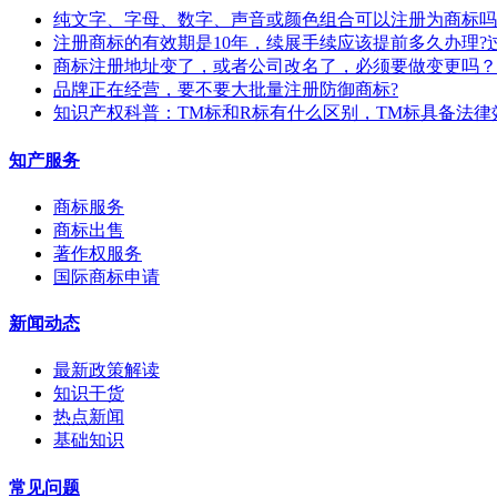
纯文字、字母、数字、声音或颜色组合可以注册为商标吗
注册商标的有效期是10年，续展手续应该提前多久办理?
商标注册地址变了，或者公司改名了，必须要做变更吗？
​品牌正在经营，要不要大批量注册防御商标?
知识产权科普：TM标和R标有什么区别，TM标具备法律
知产服务
商标服务
商标出售
著作权服务
国际商标申请
新闻动态
最新政策解读
知识干货
热点新闻
基础知识
常见问题