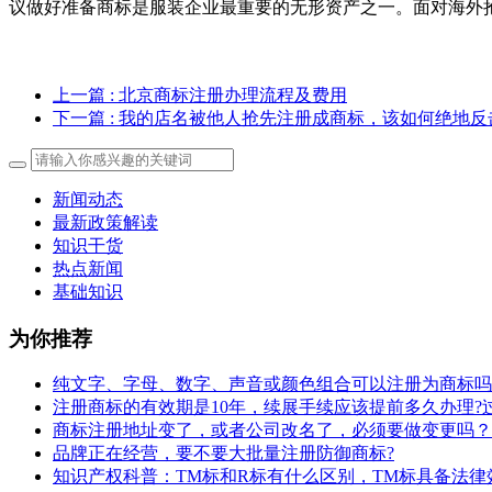
议做好准备商标是服装企业最重要的无形资产之一。面对海外
上一篇
: 北京商标注册办理流程及费用
下一篇
: 我的店名被他人抢先注册成商标，该如何绝地反
新闻动态
最新政策解读
知识干货
热点新闻
基础知识
为你推荐
纯文字、字母、数字、声音或颜色组合可以注册为商标吗
注册商标的有效期是10年，续展手续应该提前多久办理?
商标注册地址变了，或者公司改名了，必须要做变更吗？
​品牌正在经营，要不要大批量注册防御商标?
知识产权科普：TM标和R标有什么区别，TM标具备法律