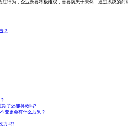
抢注行为，企业既要积极维权，更要防患于未然，通过系统的商
击？
？
过期了还能补救吗?
不变更会有什么后果？
效力吗?