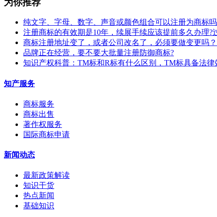
为你推荐
纯文字、字母、数字、声音或颜色组合可以注册为商标吗
注册商标的有效期是10年，续展手续应该提前多久办理?
商标注册地址变了，或者公司改名了，必须要做变更吗？
​品牌正在经营，要不要大批量注册防御商标?
知识产权科普：TM标和R标有什么区别，TM标具备法律
知产服务
商标服务
商标出售
著作权服务
国际商标申请
新闻动态
最新政策解读
知识干货
热点新闻
基础知识