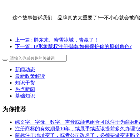
这个故事告诉我们，品牌真的太重要了!一不小心就会被商家
上一篇
: 胖东来、蜜雪冰城，告赢了！
下一篇
: IP形象版权注册指南:如何保护你的原创角色?
新闻动态
最新政策解读
知识干货
热点新闻
基础知识
为你推荐
纯文字、字母、数字、声音或颜色组合可以注册为商标吗
注册商标的有效期是10年，续展手续应该提前多久办理?
商标注册地址变了，或者公司改名了，必须要做变更吗？