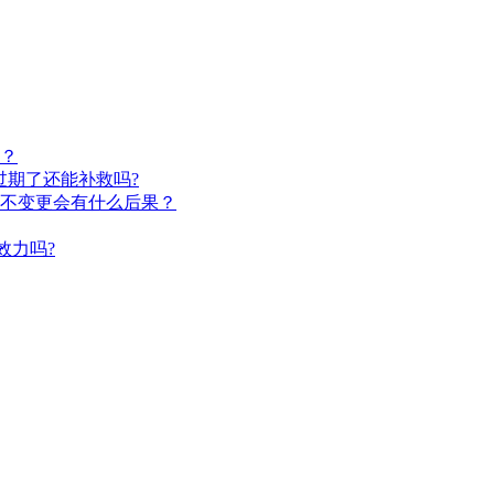
？
过期了还能补救吗?
不变更会有什么后果？
效力吗?