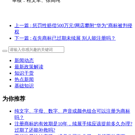
审核：程文军、徐高纯
上一篇
: 惩罚性赔偿500万元!网店攀附“华为”商标被判侵
权
下一篇
: 在先商标已过期未续展 别人能注册吗？
新闻动态
最新政策解读
知识干货
热点新闻
基础知识
为你推荐
纯文字、字母、数字、声音或颜色组合可以注册为商标
吗？
注册商标的有效期是10年，续展手续应该提前多久办理?
过期了还能补救吗?