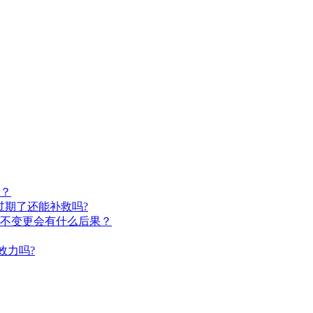
？
过期了还能补救吗?
不变更会有什么后果？
效力吗?