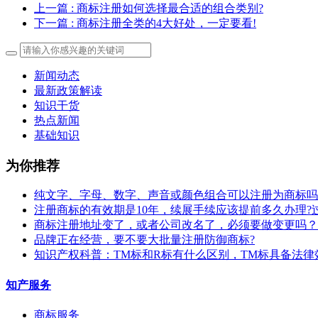
上一篇
: 商标注册如何选择最合适的组合类别?
下一篇
: 商标注册全类的4大好处，一定要看!
新闻动态
最新政策解读
知识干货
热点新闻
基础知识
为你推荐
纯文字、字母、数字、声音或颜色组合可以注册为商标吗
注册商标的有效期是10年，续展手续应该提前多久办理?
商标注册地址变了，或者公司改名了，必须要做变更吗？
​品牌正在经营，要不要大批量注册防御商标?
知识产权科普：TM标和R标有什么区别，TM标具备法律
知产服务
商标服务