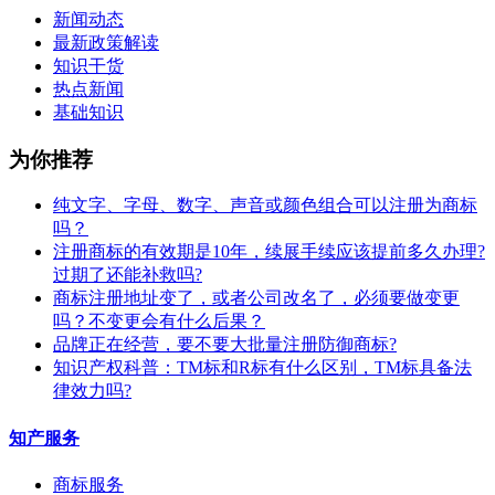
新闻动态
最新政策解读
知识干货
热点新闻
基础知识
为你推荐
纯文字、字母、数字、声音或颜色组合可以注册为商标
吗？
注册商标的有效期是10年，续展手续应该提前多久办理?
过期了还能补救吗?
商标注册地址变了，或者公司改名了，必须要做变更
吗？不变更会有什么后果？
​品牌正在经营，要不要大批量注册防御商标?
知识产权科普：TM标和R标有什么区别，TM标具备法
律效力吗?
知产服务
商标服务