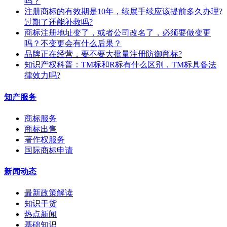
吗？
注册商标的有效期是10年，续展手续应该提前多久办理?
过期了还能补救吗?
商标注册地址变了，或者公司改名了，必须要做变更
吗？不变更会有什么后果？
​品牌正在经营，要不要大批量注册防御商标?
知识产权科普：TM标和R标有什么区别，TM标具备法
律效力吗?
知产服务
商标服务
商标出售
著作权服务
国际商标申请
新闻动态
最新政策解读
知识干货
热点新闻
基础知识