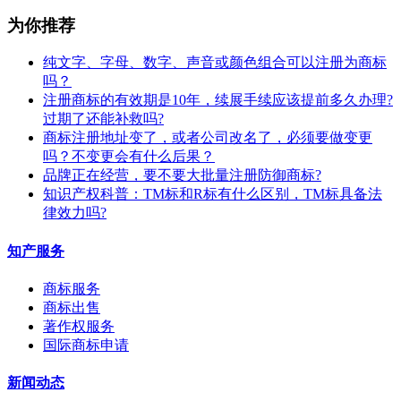
为你推荐
纯文字、字母、数字、声音或颜色组合可以注册为商标
吗？
注册商标的有效期是10年，续展手续应该提前多久办理?
过期了还能补救吗?
商标注册地址变了，或者公司改名了，必须要做变更
吗？不变更会有什么后果？
​品牌正在经营，要不要大批量注册防御商标?
知识产权科普：TM标和R标有什么区别，TM标具备法
律效力吗?
知产服务
商标服务
商标出售
著作权服务
国际商标申请
新闻动态