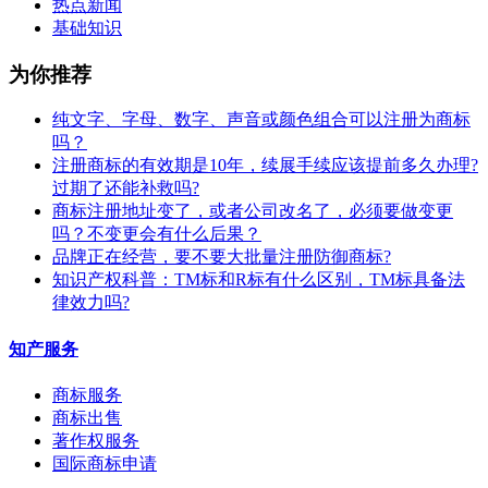
热点新闻
基础知识
为你推荐
纯文字、字母、数字、声音或颜色组合可以注册为商标
吗？
注册商标的有效期是10年，续展手续应该提前多久办理?
过期了还能补救吗?
商标注册地址变了，或者公司改名了，必须要做变更
吗？不变更会有什么后果？
​品牌正在经营，要不要大批量注册防御商标?
知识产权科普：TM标和R标有什么区别，TM标具备法
律效力吗?
知产服务
商标服务
商标出售
著作权服务
国际商标申请