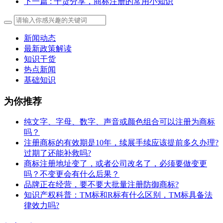
下一篇
: 干货分享，商标注册的常用小知识
新闻动态
最新政策解读
知识干货
热点新闻
基础知识
为你推荐
纯文字、字母、数字、声音或颜色组合可以注册为商标
吗？
注册商标的有效期是10年，续展手续应该提前多久办理?
过期了还能补救吗?
商标注册地址变了，或者公司改名了，必须要做变更
吗？不变更会有什么后果？
​品牌正在经营，要不要大批量注册防御商标?
知识产权科普：TM标和R标有什么区别，TM标具备法
律效力吗?