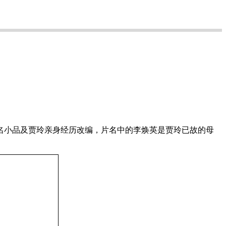
名小品及贾玲亲身经历改编，片名中的李焕英是贾玲已故的母